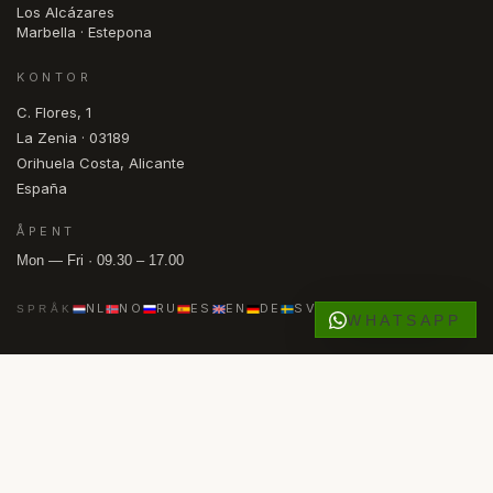
Los Alcázares
Daya Nueva
Marbella · Estepona
Daya Vieja
KONTOR
Dehesa De Campoamor
C. Flores, 1
La Zenia · 03189
Denia
Orihuela Costa, Alicante
Dolores
España
Dona Pepa
ÅPENT
El Altet
Mon — Fri · 09.30 – 17.00
El Campello
NL
NO
RU
ES
EN
DE
SV
FR
SPRÅK
WHATSAPP
El Chaparral
El Esparragal
© 2026 COMASKEY SPANISH PROPERTIES
·
API ALICANTE-REGISTRERT
·
AIPP-MEDLEM
El Galan
·
KYERO V3-FEED
El Madronal
FACEBOOK
INSTAGRAM
PERSONVERN
INFORMASJONSKAPSLER