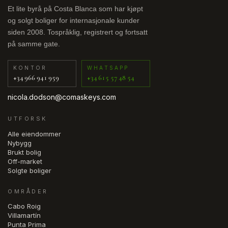
Casares
Et lite byrå på Costa Blanca som har kjøpt
Castell de Castells
og solgt boliger for internasjonale kunder
siden 2008. Tospråklig, registrert og fortsatt
Castillo de Don Juan
på samme gate.
Catral
KONTOR
WHATSAPP
Chinorlet
+34 966 941 959
+34 615 57 48 54
Ciudad Quesada
nicola.dodson@comaskeys.com
Confrides
UTFORSK
Cox
Alle eiendommer
Nybygg
Crevillent
Brukt bolig
Off-market
Crevillente
Solgte boliger
Cuevas del Almanzora
OMRÅDER
Cuidad Quesada
Cabo Roig
Villamartín
Cumbre del Sol
Punta Prima