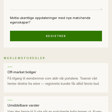
Almerimar
Almoradi
Motta ukentlige oppdateringer med nye matchende
Almunecar
egenskaper?
Altea
REGISTRER
Archena
Arenales del Sol
Aspe
MEDLEMSFORDELER
Avileses
Off-market boliger
Banos y Mendigo
Få tilgang til eiendommer som aldri når portalene. Teamet vårt
henter direkte fra eiere — registrerte kunder får alltid første bud.
Benahavis
Benalmadena
Beneixama
Umiddelbare varsler
Benejuzar
Vær den første til å vite når en matchende bolig legges ut. Kyero