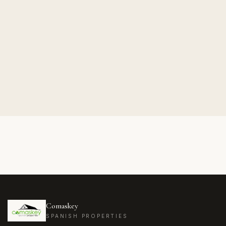
Bigastro
Bolulla
Busot
Cabo de Palos
Cabo Roig
Calasparra
Callosa d'en Sarria
Callosa de Segura
Calpe
Campoamor
Campoamor R-5
Comaskey
Cartagena
SPANISH PROPERTIES