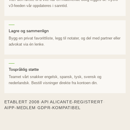
v3-feeden vår oppdateres i sanntid.
Beniarbeig
Benicassim
Benidoleig
Lagre og sammenlign
Bygg en privat favorittliste, legg til notater, og del med partner eller
Benidorm
advokat via én lenke.
Benijofar
Benilloba
Tospråklig støtte
Benimantell
Teamet vårt snakker engelsk, spansk, tysk, svensk og
Benimar
nederlandsk. Bestill visninger direkte fra kontoen din.
Benissa
ETABLERT 2008
·
API ALICANTE-REGISTRERT
·
Benitachell
AIPP-MEDLEM
·
GDPR-KOMPATIBEL
Bernia
Biar