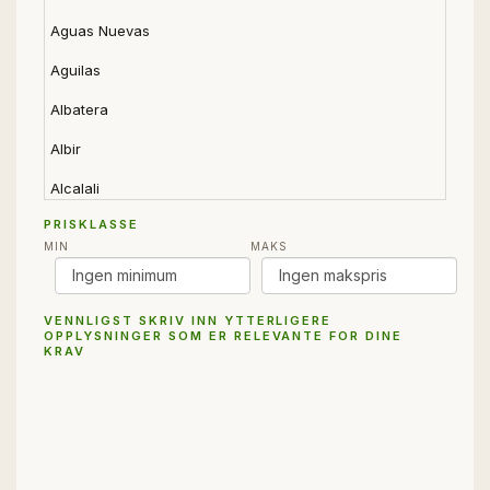
Aguas Nuevas
Aguilas
Albatera
Albir
Alcalali
PRISKLASSE
Alcantarilla
MIN
MAKS
Alfaz del Pi
Algorfa
VENNLIGST SKRIV INN YTTERLIGERE
OPPLYSNINGER SOM ER RELEVANTE FOR DINE
Alguena
KRAV
Alhama de Murcia
Alicante
Almeria