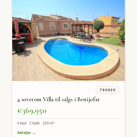
790920
4 soverom Villa til salgs i Benijofar
€369,950
4 bed 2 bath 150 m²
detaljer →