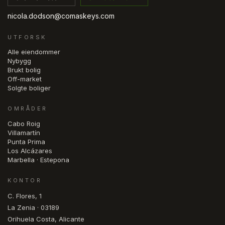
nicola.dodson@comaskeys.com
UTFORSK
Alle eiendommer
Nybygg
Brukt bolig
Off-market
Solgte boliger
OMRÅDER
Cabo Roig
Villamartín
Punta Prima
Los Alcázares
Marbella · Estepona
KONTOR
C. Flores, 1
La Zenia · 03189
Orihuela Costa, Alicante