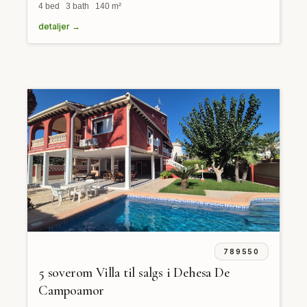
4 bed 3 bath 140 m²
detaljer →
789550
5 soverom Villa til salgs i Dehesa De
Campoamor