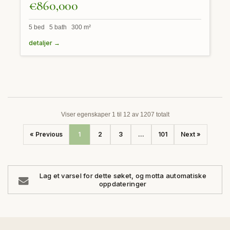
€860,000
5 bed 5 bath 300 m²
detaljer →
Viser egenskaper 1 til 12 av 1207 totalt
« Previous
1
2
3
...
101
Next »
Lag et varsel for dette søket, og motta automatiske
oppdateringer