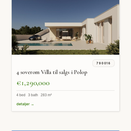
790016
4 soverom Villa til salgs i Polop
€1,290,000
4 bed 3 bath 283 m²
detaljer →