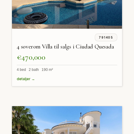
791405
4 soverom Villa til salgs i Ciudad Quesada
€470,000
4 bed 2 bath 190 m²
detaljer →