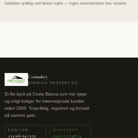
forklares tydelig ved første møte — ingen overraskelser hos notaren.
Comaskey
SPANISH PROPERTIES
Et lite byrå på Costa Blanca som har kjøpt
og solgt boliger for internasjonale kunder
siden 2008. Tospråklig, registrert og fortsatt
på samme gate.
KONTOR
WHATSAPP
+34 966 941 959
+34 615 57 48 54