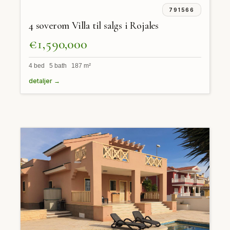
791566
4 soverom Villa til salgs i Rojales
€1,590,000
4 bed 5 bath 187 m²
detaljer →