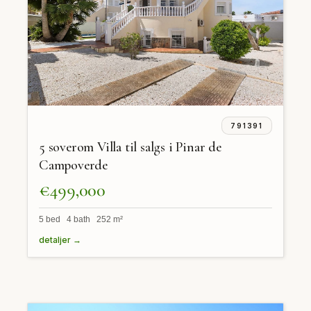
791391
5 soverom Villa til salgs i Pinar de
Campoverde
€499,000
5 bed 4 bath 252 m²
detaljer →