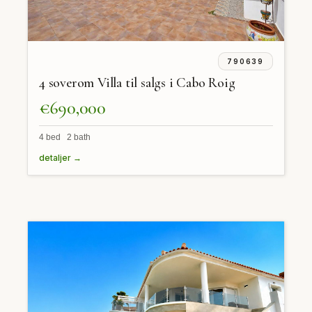
790639
4 soverom Villa til salgs i Cabo Roig
€690,000
4 bed 2 bath
detaljer →