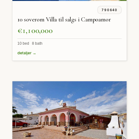
790640
10 soverom Villa til salgs i Campoamor
€1,100,000
10 bed 8 bath
detaljer →