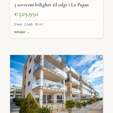
3 soverom leilighet til salgs i Lo Pagan
€329,950
3 bed 2 bath 85 m²
detaljer →