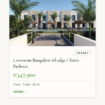
792007
2 soverom Bungalow til salgs i Torre
Pacheco
€347,900
2 bed 2 bath 85 m²
detaljer →