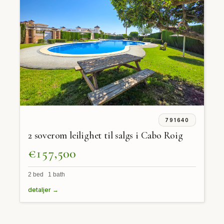
791640
2 soverom leilighet til salgs i Cabo Roig
€157,500
2 bed 1 bath
detaljer →