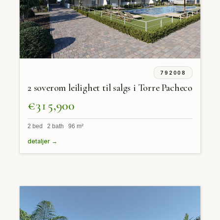
792008
2 soverom leilighet til salgs i Torre Pacheco
€315,900
2 bed 2 bath 96 m²
detaljer →