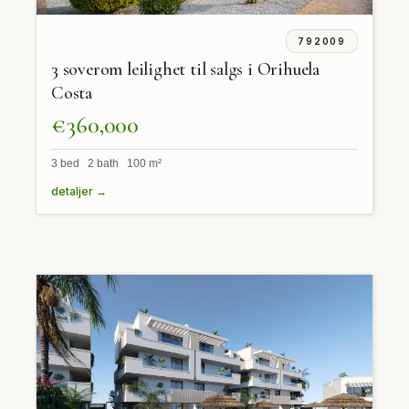
792009
3 soverom leilighet til salgs i Orihuela
Costa
€360,000
3 bed 2 bath 100 m²
detaljer →