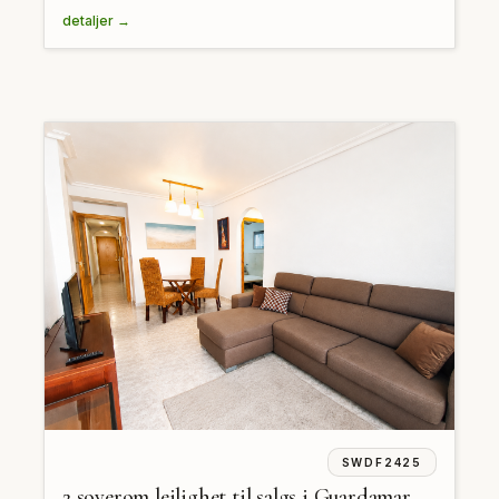
detaljer →
SWDF2425
2 soverom leilighet til salgs i Guardamar