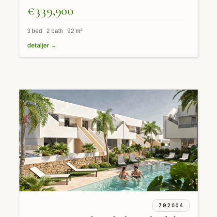
€339,900
3 bed 2 bath 92 m²
detaljer →
792004