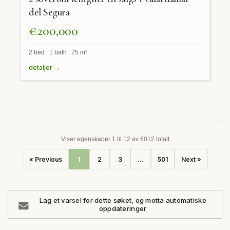
del Segura
€200,000
2 bed 1 bath 75 m²
detaljer →
Viser egenskaper 1 til 12 av 6012 totalt
« Previous
1
2
3
...
501
Next »
Lag et varsel for dette søket, og motta automatiske
oppdateringer