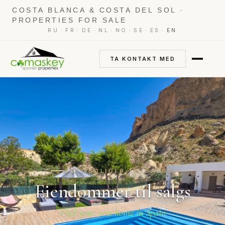
COSTA BLANCA & COSTA DEL SOL ·
PROPERTIES FOR SALE
·
·
·
·
·
·
·
RU
FR
DE
NL
NO
SE
ES
EN
TA KONTAKT MED
6012 BOLIGER TIL SALGS
Eiendommer til salgs
Find your new home in Spain