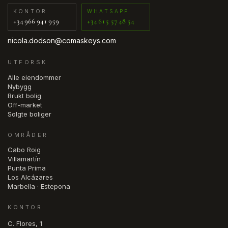
KONTOR
WHATSAPP
+34 966 941 959
+34 615 57 48 54
nicola.dodson@comaskeys.com
UTFORSK
Alle eiendommer
Nybygg
Brukt bolig
Off-market
Solgte boliger
OMRÅDER
Cabo Roig
Villamartín
Punta Prima
Los Alcázares
Marbella · Estepona
KONTOR
C. Flores, 1