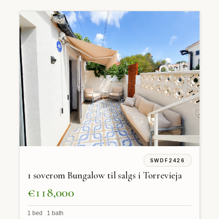
SWDF2426
1 soverom Bungalow til salgs i Torrevieja
€118,000
1 bed 1 bath