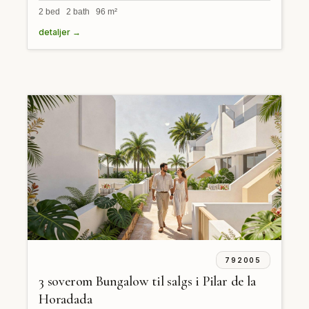
2 bed 2 bath 96 m²
detaljer →
792005
3 soverom Bungalow til salgs i Pilar de la
Horadada