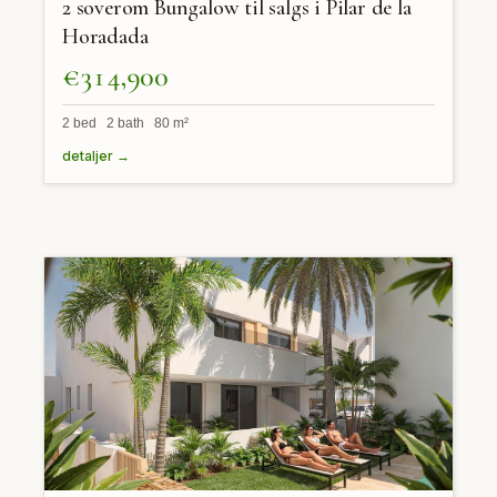
2 soverom Bungalow til salgs i Pilar de la
Horadada
€314,900
2 bed 2 bath 80 m²
detaljer →