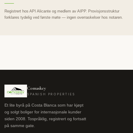
Registrert hos API Alicante og medlem av AIPP. Provisjonsstruktur
forklares tydelig ved første møte — ingen overraskelser hos notaren.
Comaskey
SPANISH PROPERTIES
Et lite byrå på Costa Blanca som har kjøpt
og solgt boliger for internasjonale kunder
siden 2008. Tospråklig, registrert og fortsatt
på samme gate.