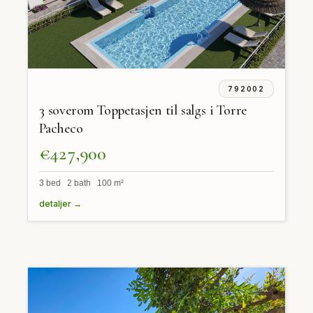
792002
3 soverom Toppetasjen til salgs i Torre
Pacheco
€427,900
3 bed 2 bath 100 m²
detaljer →