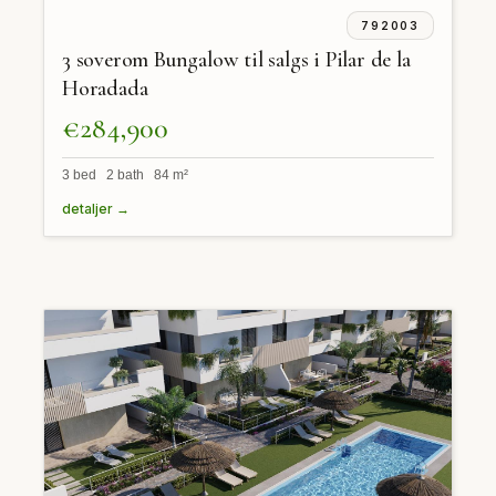
792003
3 soverom Bungalow til salgs i Pilar de la
Horadada
€284,900
3 bed 2 bath 84 m²
detaljer →