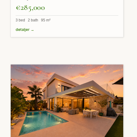
€285,000
3 bed 2 bath 95 m²
detaljer →