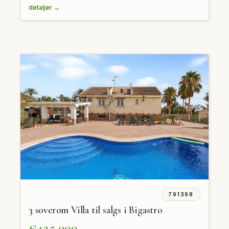
detaljer →
791398
3 soverom Villa til salgs i Bigastro
€425,000