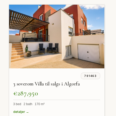
791463
3 soverom Villa til salgs i Algorfa
€287,950
3 bed 2 bath 170 m²
detaljer →