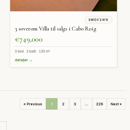
SWDF2419
3 soverom Villa til salgs i Cabo Roig
€749,000
3 bed 3 bath 130 m²
detaljer →
« Previous
1
2
3
...
226
Next »
r