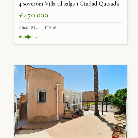
4 soverom Villa til salgs i Ciudad Quesada
€470,000
4 bed 2 bath 190 m²
detaljer →