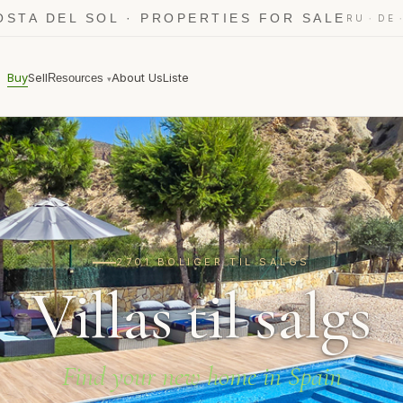
OSTA DEL SOL · PROPERTIES FOR SALE
·
RU
DE
Buy
Sell
About Us
Liste
Resources
▾
2701 BOLIGER TIL SALGS
Villas til salgs
Find your new home in Spain