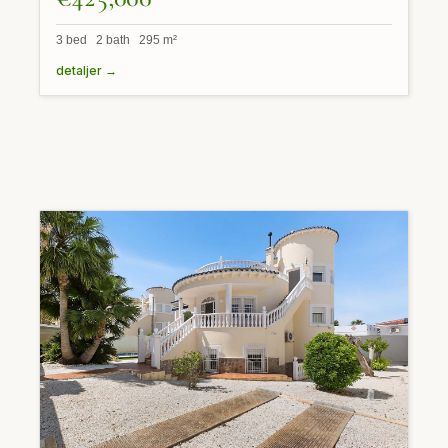
3 bed 2 bath 295 m²
detaljer →