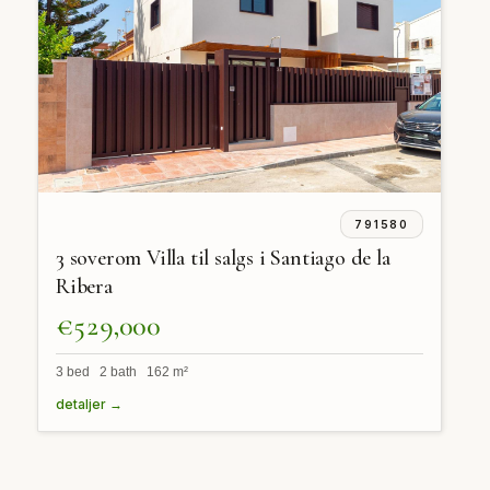
791580
3 soverom Villa til salgs i Santiago de la
Ribera
€529,000
3 bed 2 bath 162 m²
detaljer →