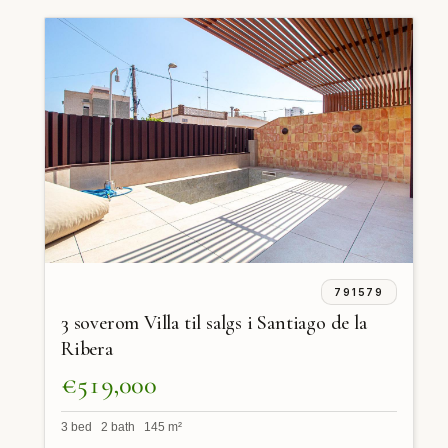
791579
3 soverom Villa til salgs i Santiago de la
Ribera
€519,000
3 bed 2 bath 145 m²