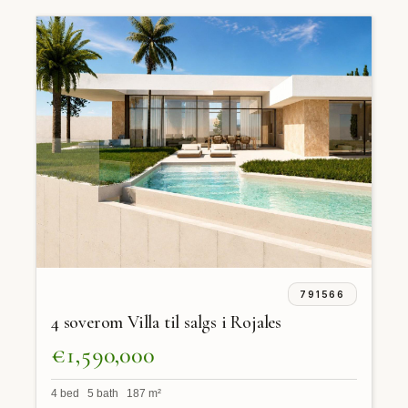
791566
4 soverom Villa til salgs i Rojales
€1,590,000
4 bed 5 bath 187 m²