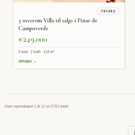
791392
3 soverom Villa til salgs i Pinar de
Campoverde
€249,000
3 bed 2 bath 118 m²
detaljer →
Viser egenskaper 1 til 12 av 2701 totalt