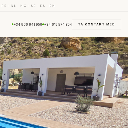
·
·
·
·
·
·
FR
NL
NO
SE
ES
EN
+34 966 941 959
+34 615 574 854
TA KONTAKT MED