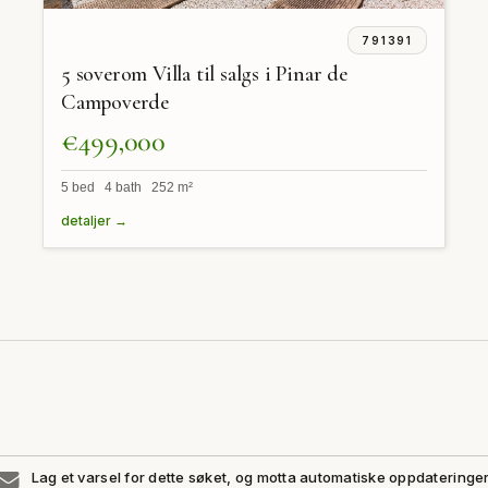
791391
5 soverom Villa til salgs i Pinar de
Campoverde
€499,000
5 bed 4 bath 252 m²
detaljer →
Lag et varsel for dette søket, og motta automatiske oppdateringe