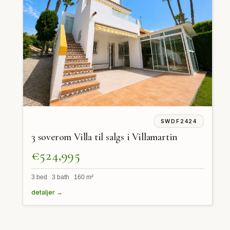
SWDF2424
3 soverom Villa til salgs i Villamartin
€524,995
3 bed 3 bath 160 m²
detaljer →