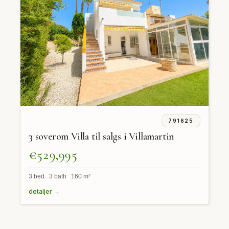
791625
3 soverom Villa til salgs i Villamartin
€529,995
3 bed 3 bath 160 m²
detaljer →