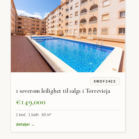
SWDF2422
1 soverom leilighet til salgs i Torrevieja
€149,000
1 bed 1 bath 60 m²
detaljer →