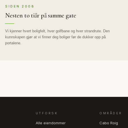
SIDEN 2008
Nesten to tiår på samme gate
Vi kjenner hvert boligfelt, hver golfbane og hver strandrute. Den
kunnskapen gjør at vi finner deg boliger før de dukker opp på
portalene.
UTFORSK
OMRÅDER
Alle eiendommer
Cabo Roig