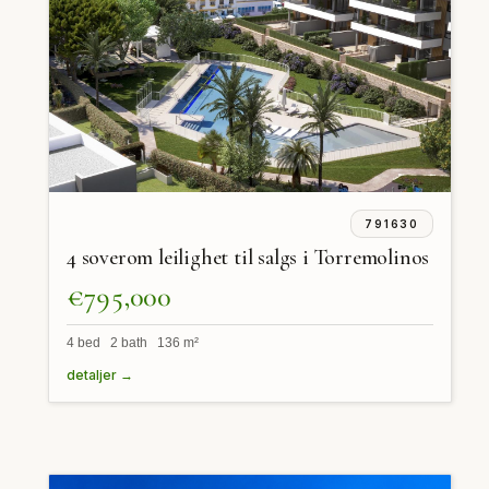
791630
4 soverom leilighet til salgs i Torremolinos
€795,000
4 bed 2 bath 136 m²
detaljer →