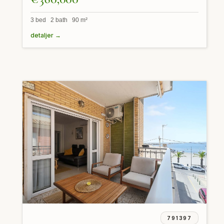
3 bed 2 bath 90 m²
detaljer →
791397