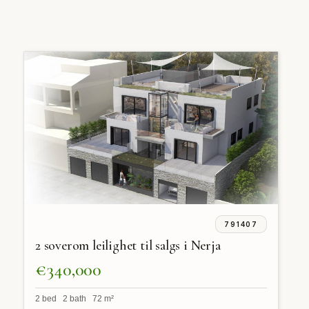
791407
2 soverom leilighet til salgs i Nerja
€340,000
2 bed 2 bath 72 m²