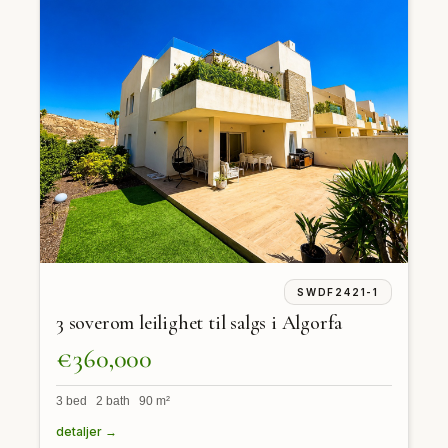
SWDF2421-1
3 soverom leilighet til salgs i Algorfa
€360,000
3 bed 2 bath 90 m²
detaljer →