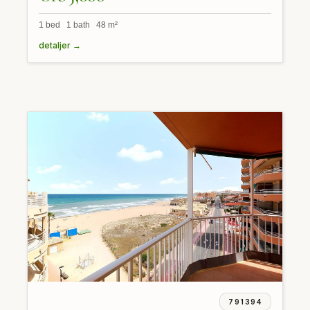
1 bed 1 bath 48 m²
detaljer →
791394