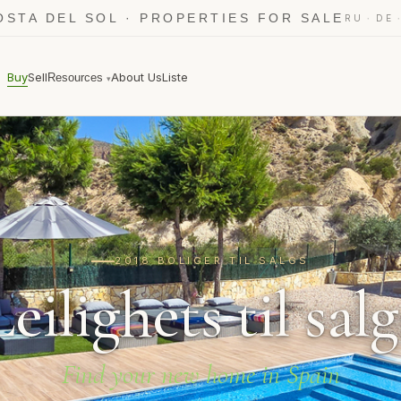
OSTA DEL SOL · PROPERTIES FOR SALE
·
RU
DE
Buy
Sell
About Us
Liste
Resources
▾
2018 BOLIGER TIL SALGS
Leilighets til salg
Find your new home in Spain