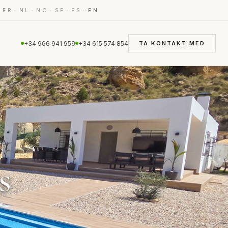
·
·
·
·
·
·
FR
NL
NO
SE
ES
EN
+34 966 941 959
+34 615 574 854
TA KONTAKT MED
s