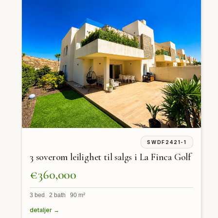
SWDF2421-1
3 soverom leilighet til salgs i La Finca Golf
€360,000
3 bed 2 bath 90 m²
detaljer →