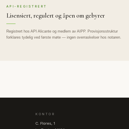
API-REGISTRERT
Lisensiert, regulert og åpen om gebyrer
Registrert hos API Alicante og medlem av AIPP. Provisjonsstruktur
forklares tydelig ved første møte — ingen overraskelser hos notaren.
KONTOR
C. Flores, 1