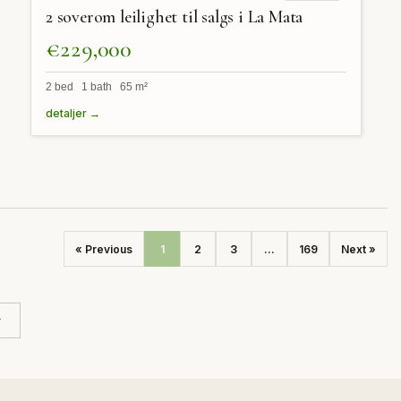
2 soverom leilighet til salgs i La Mata
€229,000
2 bed 1 bath 65 m²
detaljer →
« Previous
1
2
3
...
169
Next »
r