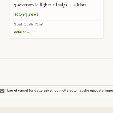
3 soverom leilighet til salgs i La Mata
€299,000
3 bed 1 bath 75 m²
detaljer →
Lag et varsel for dette søket, og motta automatiske oppdateringe