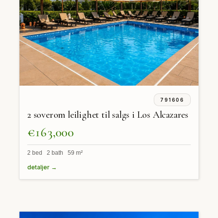
791606
2 soverom leilighet til salgs i Los Alcazares
€163,000
2 bed 2 bath 59 m²
detaljer →