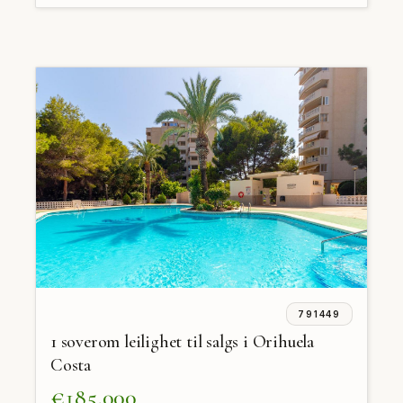
791449
1 soverom leilighet til salgs i Orihuela
Costa
€185,000