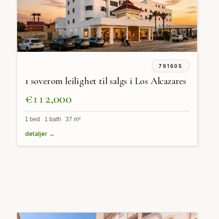
791605
1 soverom leilighet til salgs i Los Alcazares
€112,000
1 bed 1 bath 37 m²
detaljer →