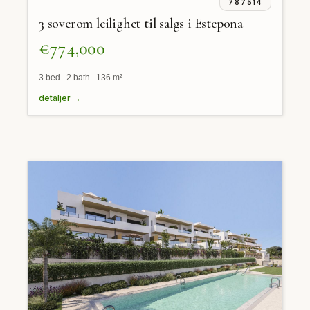
787514
3 soverom leilighet til salgs i Estepona
€774,000
3 bed 2 bath 136 m²
detaljer →