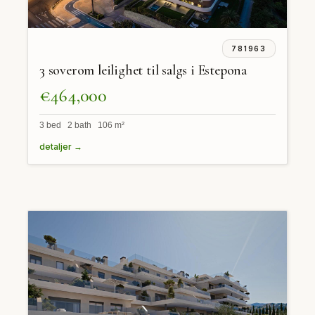
781963
3 soverom leilighet til salgs i Estepona
€464,000
3 bed 2 bath 106 m²
detaljer →