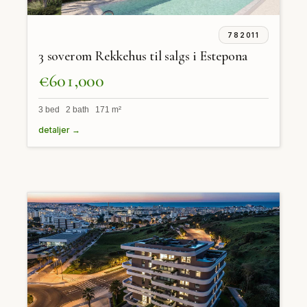
782011
3 soverom Rekkehus til salgs i Estepona
€601,000
3 bed 2 bath 171 m²
detaljer →