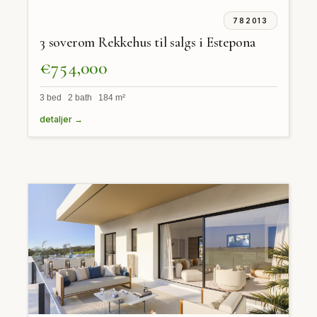
782013
3 soverom Rekkehus til salgs i Estepona
€754,000
3 bed 2 bath 184 m²
detaljer →