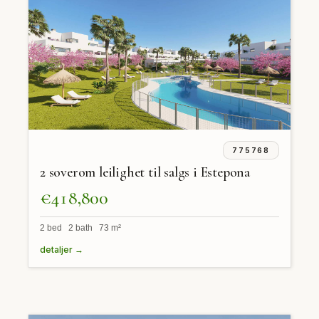
775768
2 soverom leilighet til salgs i Estepona
€418,800
2 bed 2 bath 73 m²
detaljer →