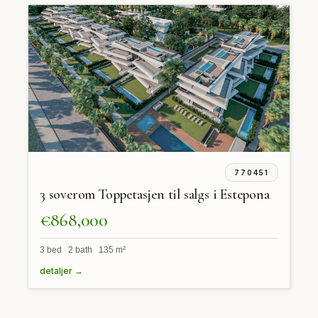
770451
3 soverom Toppetasjen til salgs i Estepona
€868,000
3 bed 2 bath 135 m²
detaljer →