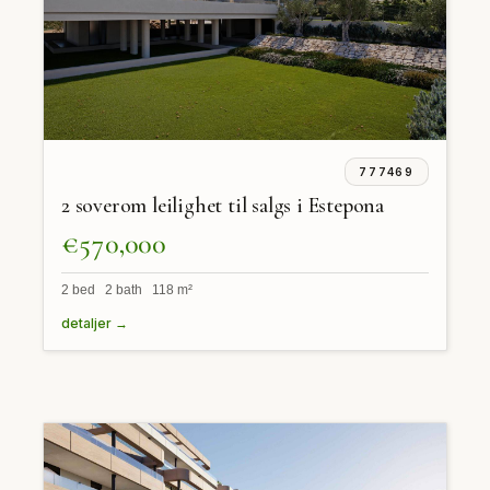
777469
2 soverom leilighet til salgs i Estepona
€570,000
2 bed 2 bath 118 m²
detaljer →