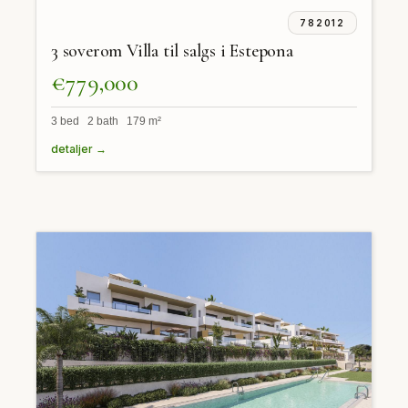
782012
3 soverom Villa til salgs i Estepona
€779,000
3 bed 2 bath 179 m²
detaljer →