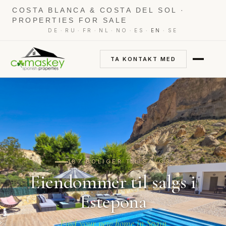
COSTA BLANCA & COSTA DEL SOL ·
PROPERTIES FOR SALE
·
·
·
·
·
·
·
DE
RU
FR
NL
NO
ES
EN
SE
TA KONTAKT MED
187 BOLIGER TIL SALGS
Eiendommer til salgs i
Estepona
Find your new home in Spain