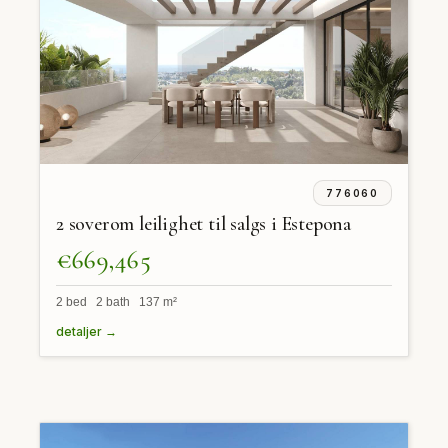
776060
2 soverom leilighet til salgs i Estepona
€669,465
2 bed 2 bath 137 m²
detaljer →