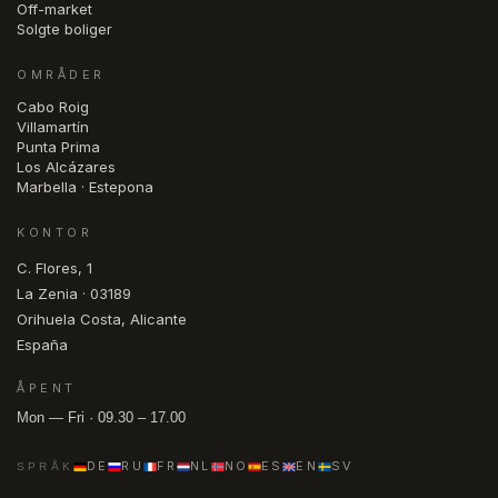
Off-market
Solgte boliger
OMRÅDER
Cabo Roig
Villamartín
Punta Prima
Los Alcázares
Marbella · Estepona
KONTOR
C. Flores, 1
La Zenia · 03189
Orihuela Costa, Alicante
España
ÅPENT
Mon — Fri · 09.30 – 17.00
DE
RU
FR
NL
NO
ES
EN
SV
SPRÅK