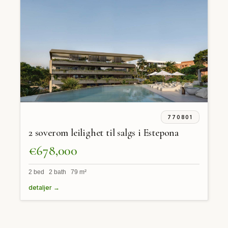
770801
2 soverom leilighet til salgs i Estepona
€678,000
2 bed 2 bath 79 m²
detaljer →