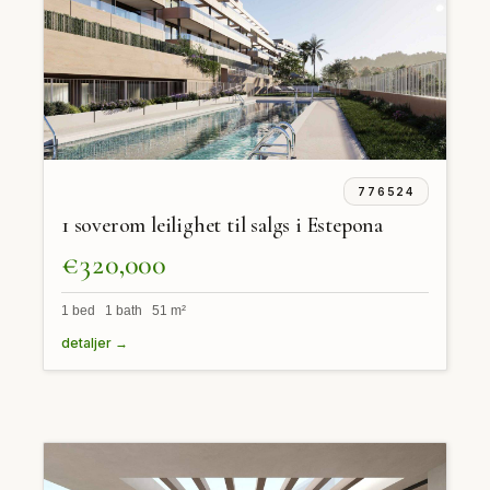
776524
1 soverom leilighet til salgs i Estepona
€320,000
1 bed 1 bath 51 m²
detaljer →