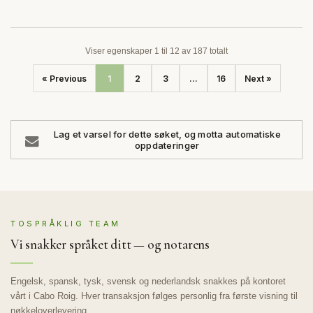
Viser egenskaper 1 til 12 av 187 totalt
« Previous
1
2
3
...
16
Next »
Lag et varsel for dette søket, og motta automatiske
oppdateringer
TOSPRÅKLIG TEAM
Vi snakker språket ditt — og notarens
Engelsk, spansk, tysk, svensk og nederlandsk snakkes på kontoret
vårt i Cabo Roig. Hver transaksjon følges personlig fra første visning til
nøkkeloverlevering.