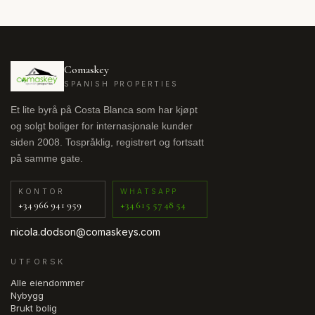
Comaskey
SPANISH PROPERTIES
Et lite byrå på Costa Blanca som har kjøpt
og solgt boliger for internasjonale kunder
siden 2008. Tospråklig, registrert og fortsatt
på samme gate.
KONTOR
WHATSAPP
+34 966 941 959
+34 615 57 48 54
nicola.dodson@comaskeys.com
UTFORSK
Alle eiendommer
Nybygg
Brukt bolig