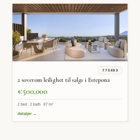
770493
2 soverom leilighet til salgs i Estepona
€500,000
2 bed 2 bath 87 m²
detaljer →