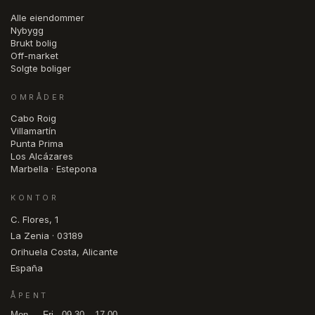
Alle eiendommer
Nybygg
Brukt bolig
Off-market
Solgte boliger
OMRÅDER
Cabo Roig
Villamartín
Punta Prima
Los Alcázares
Marbella · Estepona
KONTOR
C. Flores, 1
La Zenia · 03189
Orihuela Costa, Alicante
España
ÅPENT
Mon — Fri · 09.30 – 17.00