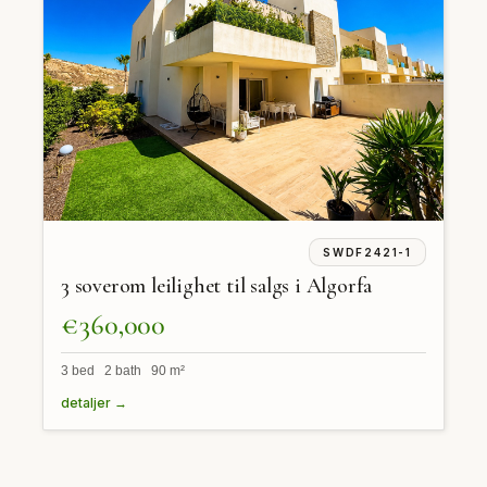
SWDF2421-1
3 soverom leilighet til salgs i Algorfa
€360,000
3 bed 2 bath 90 m²
detaljer →