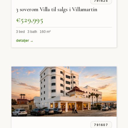
791625
3 soverom Villa til salgs i Villamartin
€529,995
3 bed 3 bath 160 m²
detaljer →
791607