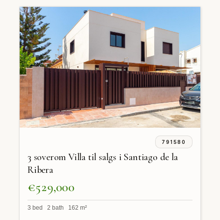
791580
3 soverom Villa til salgs i Santiago de la
Ribera
€529,000
3 bed 2 bath 162 m²