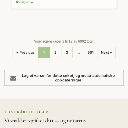
detaljer →
Viser egenskaper 1 til 12 av 6002 totalt
« Previous
1
2
3
...
501
Next »
Lag et varsel for dette søket, og motta automatiske
oppdateringer
TOSPRÅKLIG TEAM
Vi snakker språket ditt — og notarens