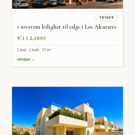
791605
1 soverom leilighet til salgs i Los Alcazares
€112,000
1 bed 1 bath 37 m²
detaljer →