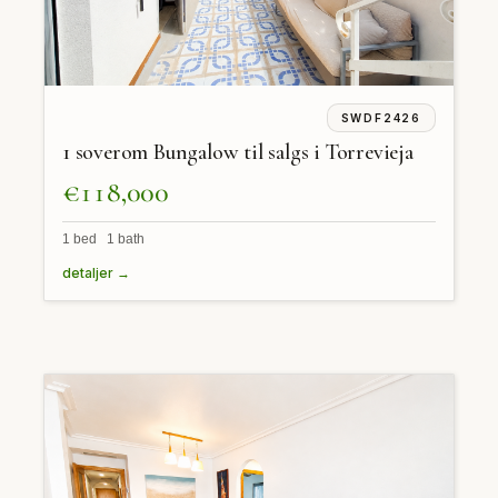
SWDF2426
1 soverom Bungalow til salgs i Torrevieja
€118,000
1 bed 1 bath
detaljer →