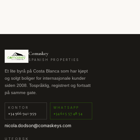
Comaskey
SPANISH PROPERTIES
Et lite byrå på Costa Blanca som har kjøpt
og solgt boliger for internasjonale kunder
siden 2008. Tospråklig, registrert og fortsatt
på samme gate.
KONTOR
WHATSAPP
+34 966 941 959
+34 615 57 48 54
nicola.dodson@comaskeys.com
UTFORSK