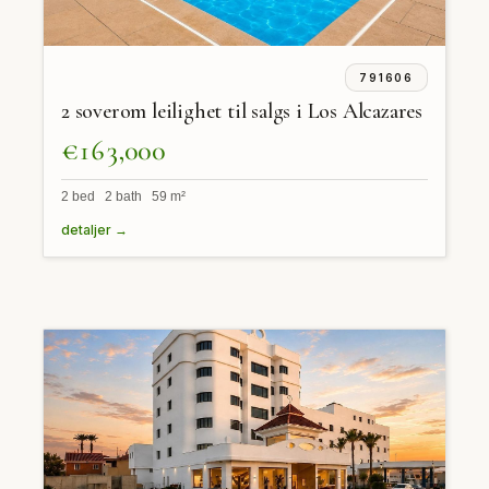
791606
2 soverom leilighet til salgs i Los Alcazares
€163,000
2 bed 2 bath 59 m²
detaljer →