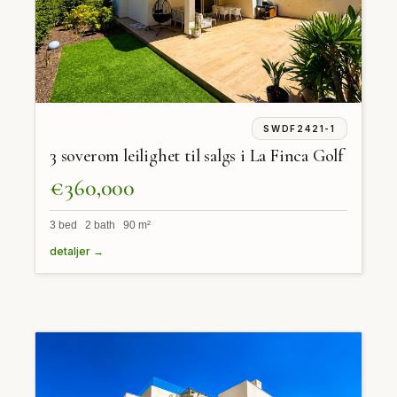
SWDF2421-1
3 soverom leilighet til salgs i La Finca Golf
€360,000
3 bed 2 bath 90 m²
detaljer →