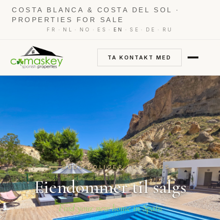
COSTA BLANCA & COSTA DEL SOL ·
PROPERTIES FOR SALE
·
·
·
·
·
·
·
FR
NL
NO
ES
EN
SE
DE
RU
TA KONTAKT MED
6002 BOLIGER TIL SALGS
Eiendommer til salgs
Find your new home in Spain