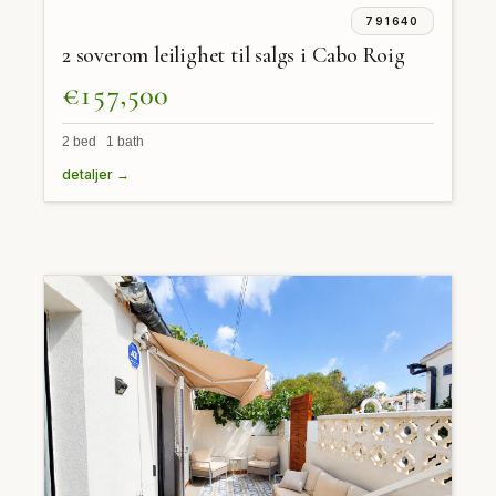
791640
2 soverom leilighet til salgs i Cabo Roig
€157,500
2 bed 1 bath
detaljer →