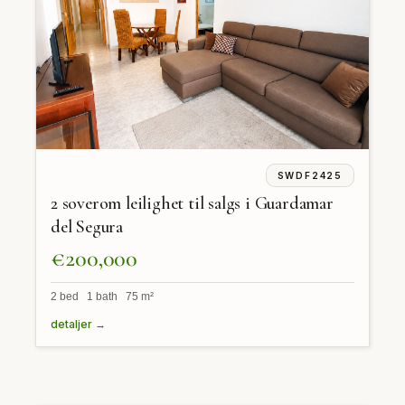
SWDF2425
2 soverom leilighet til salgs i Guardamar
del Segura
€200,000
2 bed 1 bath 75 m²
detaljer →