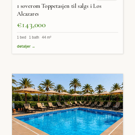
1 soverom Toppetasjen til salgs i Los
Alcazares
€143,000
1 bed 1 bath 44 m²
detaljer →