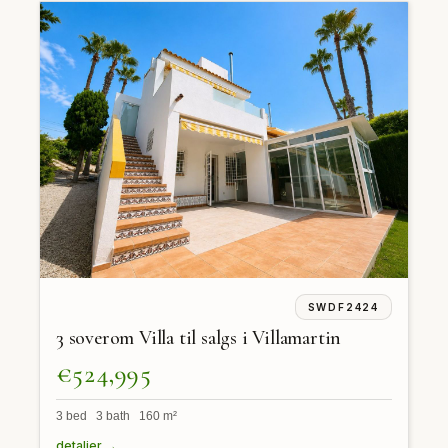
SWDF2424
3 soverom Villa til salgs i Villamartin
€524,995
3 bed 3 bath 160 m²
detaljer →