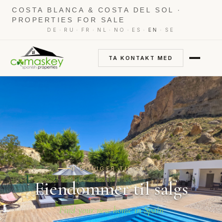
COSTA BLANCA & COSTA DEL SOL ·
PROPERTIES FOR SALE
·
·
·
·
·
·
·
DE
RU
FR
NL
NO
ES
EN
SE
TA KONTAKT MED
0 BOLIGER TIL SALGS
Eiendommer til salgs
Find your new home in Spain