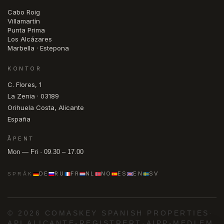
Cabo Roig
Villamartín
Punta Prima
Los Alcázares
Marbella · Estepona
KONTOR
C. Flores, 1
La Zenia · 03189
Orihuela Costa, Alicante
España
ÅPENT
Mon — Fri · 09.30 – 17.00
DE
RU
FR
NL
NO
ES
EN
SV
SPRÅK
© 2026 COMASKEY SPANISH PROPERTIES
·
API ALICANTE-REGISTRERT
·
AIPP-MEDLEM