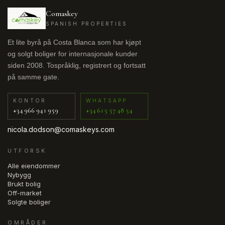
Comaskey
SPANISH PROPERTIES
Et lite byrå på Costa Blanca som har kjøpt
og solgt boliger for internasjonale kunder
siden 2008. Tospråklig, registrert og fortsatt
på samme gate.
KONTOR
WHATSAPP
+34 966 941 959
+34 615 57 48 54
nicola.dodson@comaskeys.com
UTFORSK
Alle eiendommer
Nybygg
Brukt bolig
Off-market
Solgte boliger
OMRÅDER